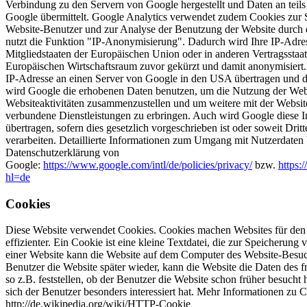
Verbindung zu den Servern von Google hergestellt und Daten an teil
Google übermittelt. Google Analytics verwendet zudem Cookies zur 
Website-Benutzer und zur Analyse der Benutzung der Website durch 
nutzt die Funktion "IP-Anonymisierung". Dadurch wird Ihre IP-Adre
Mitgliedstaaten der Europäischen Union oder in anderen Vertragsst
Europäischen Wirtschaftsraum zuvor gekürzt und damit anonymisiert.
IP-Adresse an einen Server von Google in den USA übertragen und 
wird Google die erhobenen Daten benutzen, um die Nutzung der Webs
Websiteaktivitäten zusammenzustellen und um weitere mit der Websit
verbundene Dienstleistungen zu erbringen. Auch wird Google diese I
übertragen, sofern dies gesetzlich vorgeschrieben ist oder soweit Dri
verarbeiten. Detaillierte Informationen zum Umgang mit Nutzerdaten 
Datenschutzerklärung von
Google:
https://www.google.com/intl/de/policies/privacy/
bzw.
https:
hl=de
Cookies
Diese Website verwendet Cookies. Cookies machen Websites für den 
effizienter. Ein Cookie ist eine kleine Textdatei, die zur Speicherun
einer Website kann die Website auf dem Computer des Website-Besuch
Benutzer die Website später wieder, kann die Website die Daten des 
so z.B. feststellen, ob der Benutzer die Website schon früher besucht
sich der Benutzer besonders interessiert hat. Mehr Informationen zu C
http://de.wikipedia.org/wiki/HTTP-Cookie