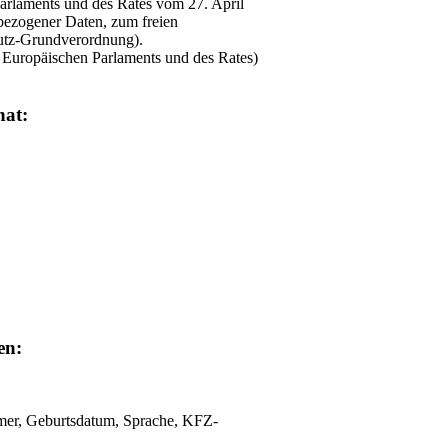
arlaments und des Rates vom 27. April
bezogener Daten, zum freien
utz-Grundverordnung).
uropäischen Parlaments und des Rates)
hat:
en:
mer, Geburtsdatum, Sprache, KFZ-