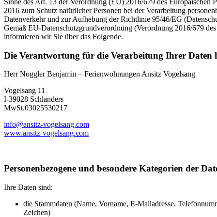
Sinne des Art. 13 der Verordnung (EU) 2016/679 des Europäischen P
2016 zum Schutz natürlicher Personen bei der Verarbeitung personen
Datenverkehr und zur Aufhebung der Richtlinie 95/46/EG (Datensch
Gemäß EU-Datenschutzgrundverordnung (Verordnung 2016/679 des E
informieren wir Sie über das Folgende.
Die Verantwortung für die Verarbeitung Ihrer Daten 
Herr Noggler Benjamin – Ferienwohnungen Ansitz Vogelsang
Vogelsang 11
I-39028 Schlanders
MwSt.03025530217
info@ansitz-vogelsang.com
www.ansitz-vogelsang.com
Personenbezogene und besondere Kategorien der Dat
Ihre Daten sind:
die Stammdaten (Name, Vorname, E-Mailadresse, Telefonnum
Zeichen)